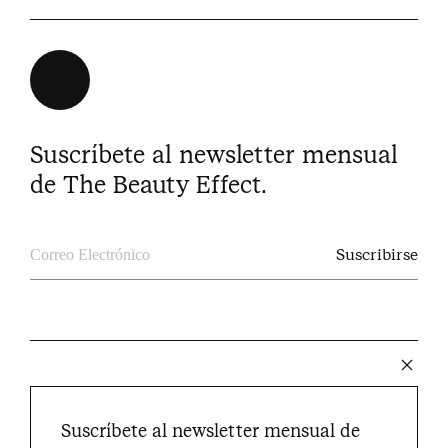
Suscríbete al newsletter mensual
de The Beauty Effect.
The Beauty Effect © 2024
Suscríbete al newsletter mensual de
Instagram
Facebook
Youtube
Pinterest
Twitter