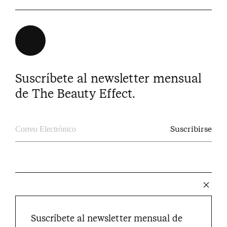
Suscríbete al newsletter mensual
de The Beauty Effect.
The Beauty Effect © 2024
Suscríbete al newsletter mensual de
Instagram
Facebook
Youtube
Pinterest
Twitter