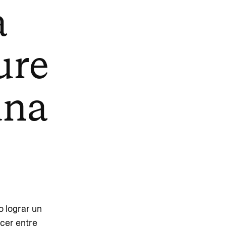
a
ure
una
o lograr un
cer entre