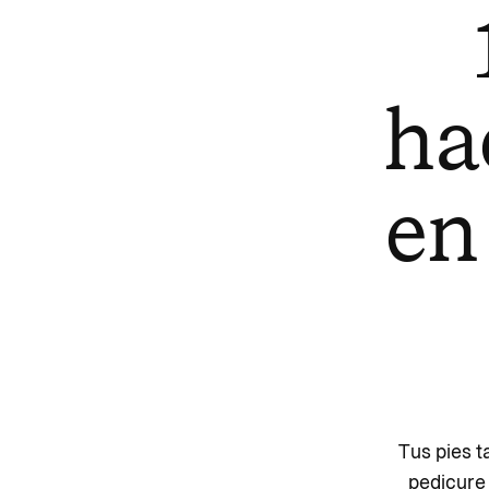
ha
en
Tus pies t
pedicure